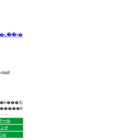
�ւ��ǂ�
�����B
クール
リンク
Top