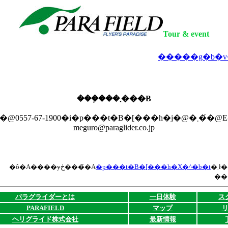
Tour & event
�����g�b�v
���݂���܂���B
�@0557-67-1900�i�p���t�B�[���h�j�@�܂��́@E-mail
meguro@paraglider.co.jp
�ȏ�A����ɏڂ����́A
�p���t�B�[���h�X�^�b�t
�܂ł��₢���킹
��
パラグライダーとは
一日体験
ス
PARAFIELD
マップ
ヘリグライド株式会社
最新情報